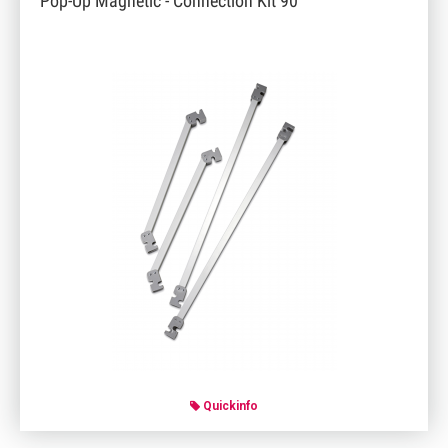
Pop-Up Magnetic - Connection Kit 90°
Quickinfo