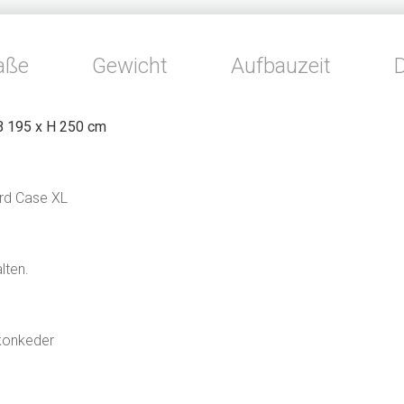
aße
Gewicht
Aufbauzeit
B 195 x H 250 cm
ard Case XL
lten.
ikonkeder