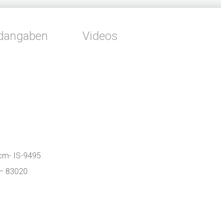
dangaben
Videos
 cm- IS-9495
 – 83020