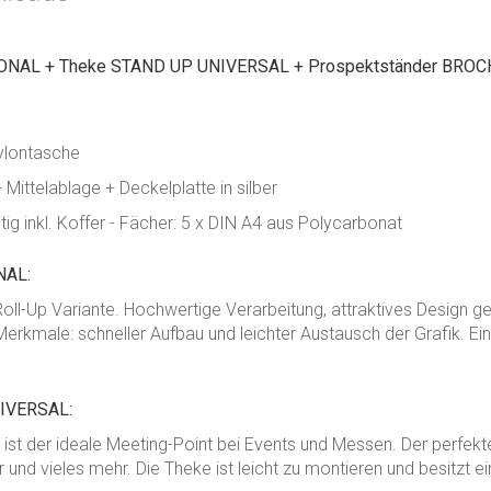
IONAL + Theke STAND UP UNIVERSAL + Prospektständer BROCH
Nylontasche
 Mittelablage + Deckelplatte in silber
g inkl. Koffer - Fächer:
5 x DIN A4
aus Polycarbonat
NAL:
oll-Up Variante. Hochwertige Verarbeitung, attraktives Design g
erkmale: schneller Aufbau und leichter Austausch der Grafik. Ei
NIVERSAL:
t der ideale Meeting-Point bei Events und Messen. Der perfekt
r und vieles mehr. Die Theke ist leicht zu montieren und besitzt 