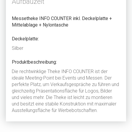
Aufbauzeit
MESSETHEKE - INFO COUNTER
ROLL-UP CLASSIC INKL. NYLONTASCHE
Der perfekte Platz um Verkaufsgespräche zu
Das Original - ein ausgezeichneter Klassiker
Messetheke INFO COUNTER inkl. Deckelplatte +
führen.
Mittelablage + Nylontasche
Das Roll-Up CLASSIC ist ein wahrer
Die rechtwinklige Theke STAND UP INFO ist der
Gebrauchs-Klassiker. Das Display ist leicht zu
ideale Meeting-Point bei Messen. Die Theke ist
Deckelplatte:
transportieren und sehr strapaziehrfähig.
leicht zu montieren und besitzt eine stabile
Silber
Konstruktion.
Produktbeschreibung:
zurück
2 / 2
Die rechtwinklige Theke INFO COUNTER ist der
1 / 2
weiter
ideale Meeting-Point bei Events und Messen. Der
perfekte Platz, um Verkaufsgespräche zu führen und
gleichzeitig Präsentationsfläche für Logos, Bilder
und vieles mehr. Die Theke ist leicht zu montieren
und besitzt eine stabile Konstruktion mit maximaler
Ausstellungsfläche für Werbebotschaften.